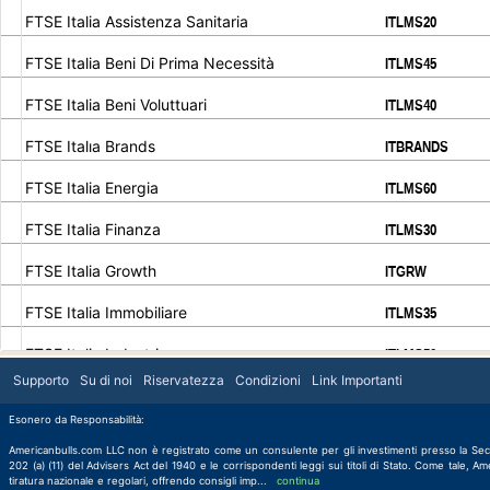
.
.
FTSE Italia Assistenza Sanitaria
ITLMS20
.
.
FTSE Italia Beni Di Prima Necessità
ITLMS45
.
.
FTSE Italia Beni Voluttuari
ITLMS40
.
.
FTSE Italıa Brands
ITBRANDS
.
.
FTSE Italia Energia
ITLMS60
.
.
FTSE Italia Finanza
ITLMS30
.
.
FTSE Italia Growth
ITGRW
.
.
FTSE Italia Immobiliare
ITLMS35
.
.
FTSE Italia Industria
ITLMS50
.
.
Supporto
Su di noi
Riservatezza
Condizioni
Link Importanti
10000
FTSE Italia Materie Prime
ITLMS55
.
.
Esonero da Responsabilità:
FTSE Italia Mid Cap
ITMC
Americanbulls.com LLC non è registrato come un consulente per gli investimenti presso la Secur
.
.
202 (a) (11) del Advisers Act del 1940 e le corrispondenti leggi sui titoli di Stato. Come tale, 
FTSE Italia Small Cap
ITSC
tiratura nazionale e regolari, offrendo consigli imp
...
continua
continua