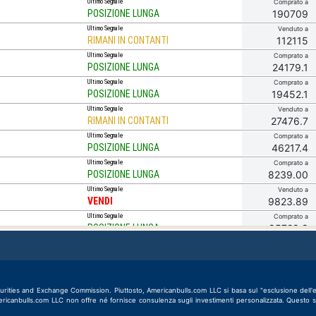
Ultimo Segnale
Comprato a
POSIZIONE LUNGA
190709
Ultimo Segnale
Venduto a
RIMANI IN CONTANTI
112115
Ultimo Segnale
Comprato a
POSIZIONE LUNGA
24179.1
Ultimo Segnale
Comprato a
POSIZIONE LUNGA
19452.1
Ultimo Segnale
Venduto a
RIMANI IN CONTANTI
27476.7
Ultimo Segnale
Comprato a
POSIZIONE LUNGA
46217.4
Ultimo Segnale
Comprato a
POSIZIONE LUNGA
8239.00
Ultimo Segnale
Venduto a
VENDI
9823.89
Ultimo Segnale
Comprato a
POSIZIONE LUNGA
85728.8
Ultimo Segnale
Venduto a
POSIZIONE CORTA
62338.9
Ultimo Segnale
Comprato a
POSIZIONE LUNGA
61944.4
ities and Exchange Commission. Piuttosto, Americanbulls.com LLC si basa sul "esclusione dell'edit
Ultimo Segnale
Comprato a
Americanbulls.com LLC non offre né fornisce consulenza sugli investimenti personalizzata. Questo sit
POSIZIONE LUNGA
36483.6