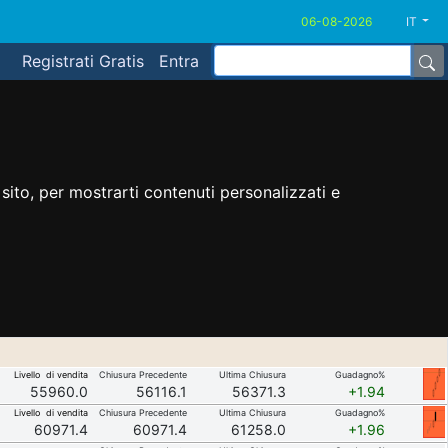
IT
Registrati Gratis
Entra
sito, per mostrarti contenuti personalizzati e
Livello di vendita
Chiusura Precedente
Ultima Chiusura
Guadagno%
55960.0
56116.1
56371.3
+1.94
Livello di vendita
Chiusura Precedente
Ultima Chiusura
Guadagno%
60971.4
60971.4
61258.0
+1.96