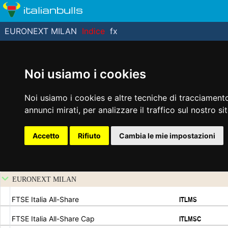
italianbulls
EURONEXT MILAN
Indice
fx
Noi usiamo i cookies
Noi usiamo i cookies e altre tecniche di tracciamento
annunci mirati, per analizzare il traffico sul nostro si
Accetto
Rifiuto
Cambia le mie impostazioni
EURONEXT MILAN
.
.
FTSE Italia All-Share
ITLMS
.
.
FTSE Italia All-Share Cap
ITLMSC