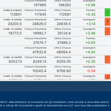
Chiusura Precedente
Ultima Chiusura
Guadagno%
197985
198262
+3.96
Livello di acquisto
Chiusura Precedente
Ultima Chiusura
Perdita%
112651
111945
112581
+0.42
Livello di vendita
Chiusura Precedente
Ultima Chiusura
Guadagno%
24200.5
24829.0
24939.5
+3.14
Livello di vendita
Chiusura Precedente
Ultima Chiusura
Guadagno%
19773.5
19982.7
20124.8
+3.46
Chiusura Precedente
Ultima Chiusura
Perdita%
27476.7
27489.3
+0.05
Chiusura Precedente
Ultima Chiusura
Guadagno%
47932.6
48064.4
+4.00
Livello di vendita
Chiusura Precedente
Ultima Chiusura
Guadagno%
8252.13
8249.13
8259.35
+0.25
Chiusura Precedente
Ultima Chiusura
Guadagno%
10043.4
9766.80
-0.58
Livello di vendita
Chiusura Precedente
Ultima Chiusura
Guadagno%
86711.2
86711.2
88044.2
+2.70
Livello di acquisto
Chiusura Precedente
Ultima Chiusura
Guadagno%
57944.4
56323.8
57127.3
-8.36
Chiusura Precedente
Ultima Chiusura
Guadagno%
62911.0
63359.8
+2.29
ore" dalla definizione di consulente per gli investimenti, come previsto ai sensi della sezione
Livello di vendita
Chiusura Precedente
Ultima Chiusura
Guadagno%
o e tutti gli altri di proprietà e gestiti da Americanbulls.com LLC sono bona fide pubblicazioni a
36933.5
37855.4
37840.8
+3.72