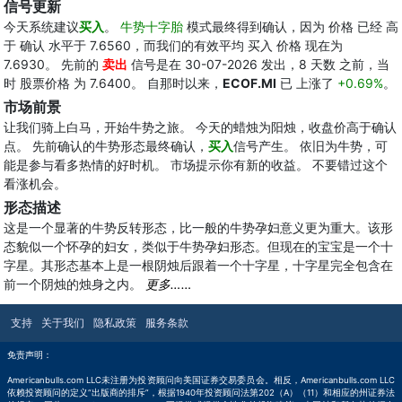
信号更新
今天系统建议
买入
。
牛势十字胎
模式最终得到确认，因为 价格 已经 高
于 确认 水平于 7.6560，而我们的有效平均 买入 价格 现在为
7.6930。 先前的
卖出
信号是在 30-07-2026 发出，8 天数 之前，当
时 股票价格 为 7.6400。 自那时以来，
ECOF.MI
已 上涨了
+0.69%
。
市场前景
让我们骑上白马，开始牛势之旅。 今天的蜡烛为阳烛，收盘价高于确认
点。 先前确认的牛势形态最终确认，
买入
信号产生。 依旧为牛势，可
能是参与看多热情的好时机。 市场提示你有新的收益。 不要错过这个
看涨机会。
形态描述
这是一个显著的牛势反转形态，比一般的牛势孕妇意义更为重大。该形
态貌似一个怀孕的妇女，类似于牛势孕妇形态。但现在的宝宝是一个十
字星。其形态基本上是一根阴烛后跟着一个十字星，十字星完全包含在
前一个阴烛的烛身之内。
更多……
支持
关于我们
隐私政策
服务条款
免责声明：
Americanbulls.com LLC未注册为投资顾问向美国证券交易委员会。相反，Americanbulls.com LLC
依赖投资顾问的定义“出版商的排斥”，根据1940年投资顾问法第202（A）（11）和相应的州证券法