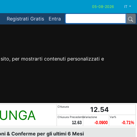
IT
Registrati Gratis
Entra
sito, per mostrarti contenuti personalizzati e
Chiusura
12.54
LUNGA
Chiusura Precedente
Variazione
Var%
12.63
-0.0900
-0.71%
i & Conferme per gli ultimi 6 Mesi