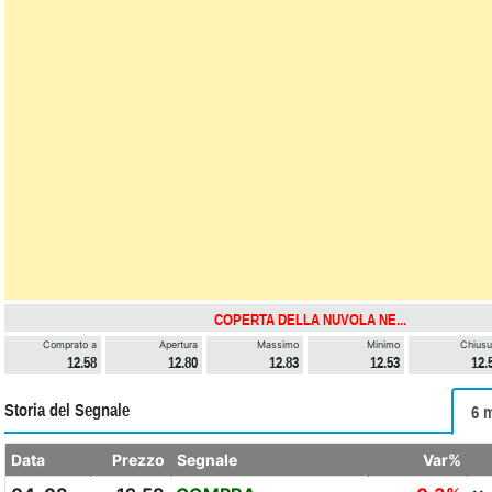
COPERTA DELLA NUVOLA NE...
Comprato a
Apertura
Massimo
Minimo
Chiusu
12.58
12.80
12.83
12.53
12.
Storia del Segnale
6 
Data
Prezzo
Segnale
Var%