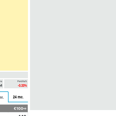
ra
Perdita%
54
-0.33%
24 me.
me.
€100⇨