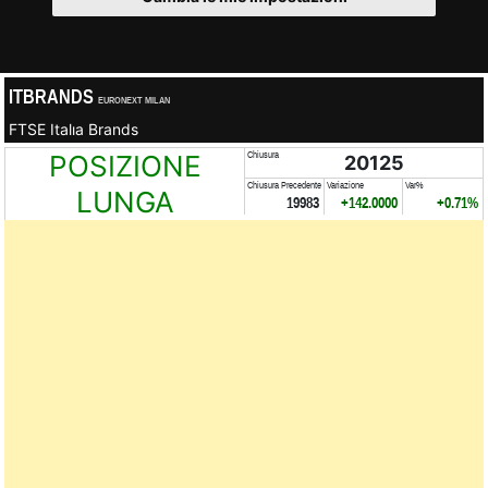
ITBRANDS
EURONEXT MILAN
FTSE Italıa Brands
POSIZIONE
Chiusura
20125
Chiusura Precedente
Variazione
Var%
LUNGA
19983
+142.0000
+0.71%