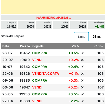
HARAMI INCROCIATA RIBAS...
Comprato a
Apertura
Massimo
Minimo
Chiusura
Guadagno%
19452.1
20070
20232
20060
20125
+3.46%
Storia del Segnale
24 me.
6 me.
Data
Prezzo
Segnale
Var%
€100⇨
28-07
19452
COMPRA
+3.5%
✔
105
20-07
19410
VENDI
+0.2%
106
❌
10-07
19342
COMPRA
+0.4%
✔
105
22-06
19326
VENDITA CORTA
+0.1%
106
❌
09-06
19385
COMPRA
-0.3%
106
❌
03-06
19347
VENDI
+0.2%
107
❌
25-05
19250
COMPRA
+0.5%
✔
106
22-04
19688
VENDI
-2.2%
✔
106