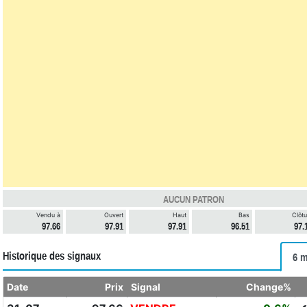
AUCUN PATRON
Vendu à
Ouvert
Haut
Bas
Clôtu
97.66
97.91
97.91
96.51
97.
Historique des signaux
6 m
Date
Prix
Signal
Change%