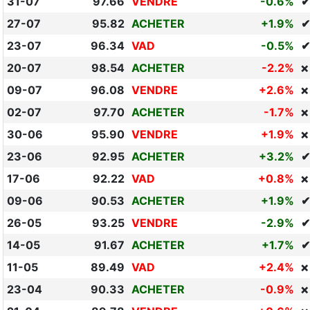
31-07
97.66
VENDRE
-0.6%
✔
27-07
95.82
ACHETER
+1.9%
✔
23-07
96.34
VAD
-0.5%
✔
20-07
98.54
ACHETER
-2.2%
❌
09-07
96.08
VENDRE
+2.6%
❌
02-07
97.70
ACHETER
-1.7%
❌
30-06
95.90
VENDRE
+1.9%
❌
23-06
92.95
ACHETER
+3.2%
✔
17-06
92.22
VAD
+0.8%
❌
09-06
90.53
ACHETER
+1.9%
✔
26-05
93.25
VENDRE
-2.9%
✔
14-05
91.67
ACHETER
+1.7%
✔
11-05
89.49
VAD
+2.4%
❌
23-04
90.33
ACHETER
-0.9%
❌