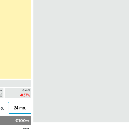
re
Gain%
10
-0.57%
24 mo.
o.
€100⇨