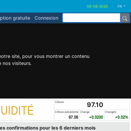
FR
iption gratuite
Connexion
 notre site, pour vous montrer un contenu
 nos visiteurs.
Clôture
97.10
UIDITÉ
Clôture précédente
Change
Change%
97.08
+0.0200
+0.02%
es confirmations pour les 6 derniers mois