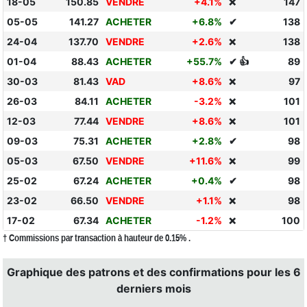
18-05
150.85
VENDRE
+4.1%
147
❌
05-05
141.27
ACHETER
+6.8%
✔
138
24-04
137.70
VENDRE
+2.6%
138
❌
01-04
88.43
ACHETER
+55.7%
✔ 👍
89
30-03
81.43
VAD
+8.6%
97
❌
26-03
84.11
ACHETER
-3.2%
101
❌
12-03
77.44
VENDRE
+8.6%
101
❌
09-03
75.31
ACHETER
+2.8%
✔
98
05-03
67.50
VENDRE
+11.6%
99
❌
25-02
67.24
ACHETER
+0.4%
✔
98
23-02
66.50
VENDRE
+1.1%
98
❌
17-02
67.34
ACHETER
-1.2%
100
❌
† Commissions par transaction à hauteur de 0.15% .
Graphique des patrons et des confirmations pour les 6
derniers mois