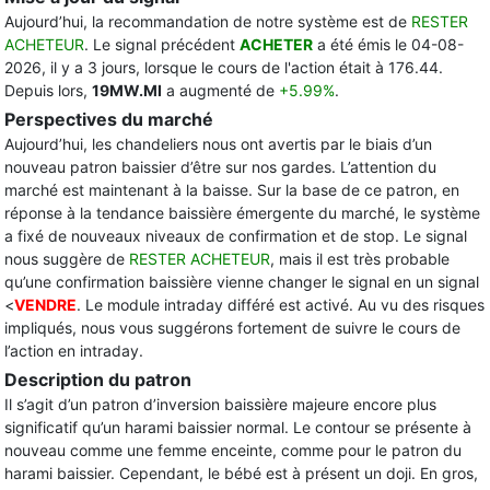
Aujourd’hui, la recommandation de notre système est de
RESTER
ACHETEUR
. Le signal précédent
ACHETER
a été émis le 04-08-
2026, il y a 3 jours, lorsque le cours de l'action était à 176.44.
Depuis lors,
19MW.MI
a augmenté de
+5.99%
.
Perspectives du marché
Aujourd’hui, les chandeliers nous ont avertis par le biais d’un
nouveau patron baissier d’être sur nos gardes. L’attention du
marché est maintenant à la baisse. Sur la base de ce patron, en
réponse à la tendance baissière émergente du marché, le système
a fixé de nouveaux niveaux de confirmation et de stop. Le signal
nous suggère de
RESTER ACHETEUR
, mais il est très probable
qu’une confirmation baissière vienne changer le signal en un signal
<
VENDRE
. Le module intraday différé est activé. Au vu des risques
impliqués, nous vous suggérons fortement de suivre le cours de
l’action en intraday.
Description du patron
Il s’agit d’un patron d’inversion baissière majeure encore plus
significatif qu’un harami baissier normal. Le contour se présente à
nouveau comme une femme enceinte, comme pour le patron du
harami baissier. Cependant, le bébé est à présent un doji. En gros,