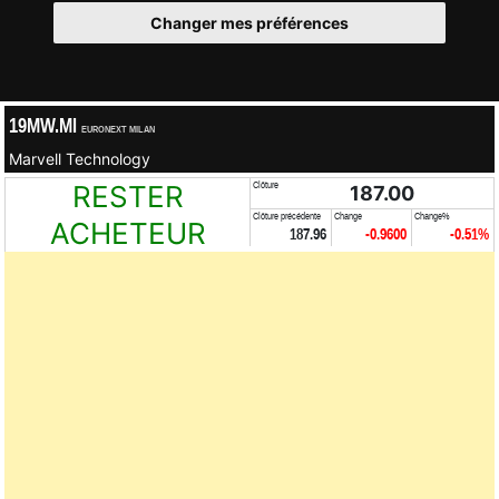
Changer mes préférences
19MW.MI
EURONEXT MILAN
Marvell Technology
RESTER
Clôture
187.00
Clôture précédente
Change
Change%
ACHETEUR
187.96
-0.9600
-0.51%