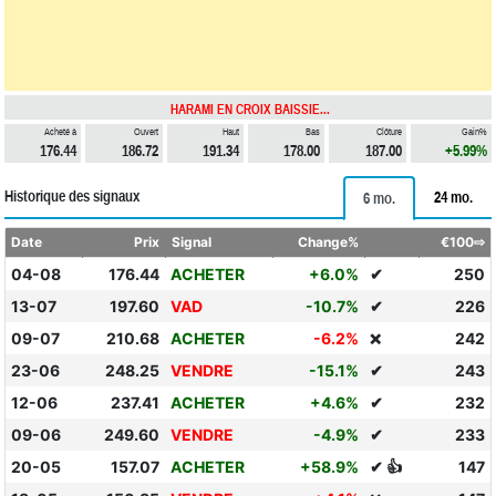
HARAMI EN CROIX BAISSIE...
Acheté à
Ouvert
Haut
Bas
Clôture
Gain%
176.44
186.72
191.34
178.00
187.00
+5.99%
Historique des signaux
24 mo.
6 mo.
Date
Prix
Signal
Change%
€100⇨
04-08
176.44
ACHETER
+6.0%
✔
250
13-07
197.60
VAD
-10.7%
✔
226
09-07
210.68
ACHETER
-6.2%
242
❌
23-06
248.25
VENDRE
-15.1%
✔
243
12-06
237.41
ACHETER
+4.6%
✔
232
09-06
249.60
VENDRE
-4.9%
✔
233
20-05
157.07
ACHETER
+58.9%
✔ 👍
147