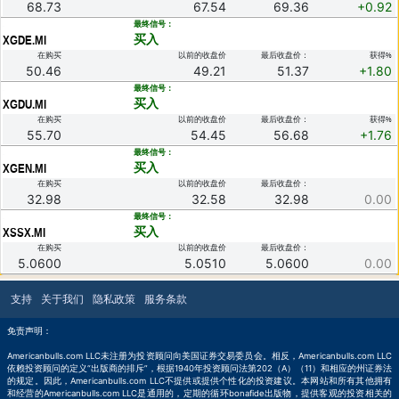
68.73
67.54
69.36
+0.92
.
最终信号：
买入
XGDE.MI
在购买
以前的收盘价
最后收盘价：
获得%
50.46
49.21
51.37
+1.80
.
最终信号：
买入
XGDU.MI
在购买
以前的收盘价
最后收盘价：
获得%
55.70
54.45
56.68
+1.76
.
最终信号：
买入
XGEN.MI
在购买
以前的收盘价
最后收盘价：
32.98
32.58
32.98
0.00
.
最终信号：
买入
XSSX.MI
在购买
以前的收盘价
最后收盘价：
5.0600
5.0510
5.0600
0.00
支持
关于我们
隐私政策
服务条款
10000
免责声明：
Americanbulls.com LLC未注册为投资顾问向美国证券交易委员会。相反，Americanbulls.com LLC
依赖投资顾问的定义“出版商的排斥”，根据1940年投资顾问法第202（A）（11）和相应的州证券法
的规定。因此，Americanbulls.com LLC不提供或提供个性化的投资建议。本网站和所有其他拥有
和经营的Americanbulls.com LLC是通用的，定期的循环bonafide出版物，提供客观的投资相关的