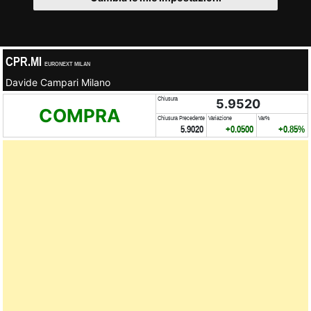
CPR.MI
EURONEXT MILAN
Davide Campari Milano
Chiusura
5.9520
COMPRA
Chiusura Precedente
Variazione
Var%
5.9020
+0.0500
+0.85%