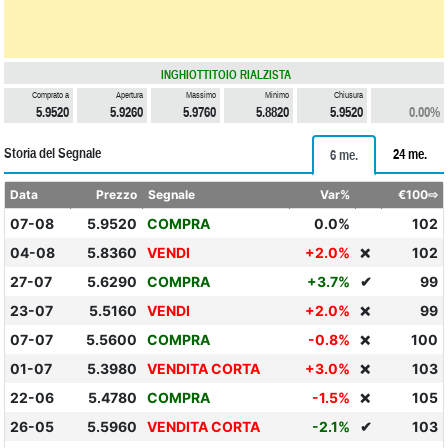
INGHIOTTITOIO RIALZISTA
Comprato a
Apertura
Massimo
Minimo
Chiusura
5.9520
5.9260
5.9760
5.8820
5.9520
0.00%
Storia del Segnale
24 me.
6 me.
Data
Prezzo
Segnale
Var%
€100⇨
07-08
5.9520
COMPRA
0.0%
102
04-08
5.8360
VENDI
+2.0%
102
❌
27-07
5.6290
COMPRA
+3.7%
✔
99
23-07
5.5160
VENDI
+2.0%
99
❌
07-07
5.5600
COMPRA
-0.8%
100
❌
01-07
5.3980
VENDITA CORTA
+3.0%
103
❌
22-06
5.4780
COMPRA
-1.5%
105
❌
26-05
5.5960
VENDITA CORTA
-2.1%
✔
103