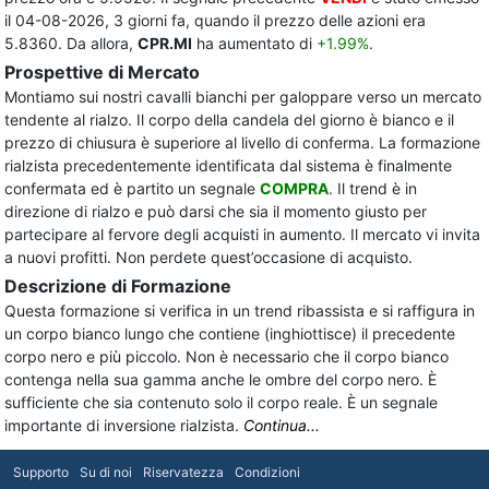
il 04-08-2026, 3 giorni fa, quando il prezzo delle azioni era
5.8360. Da allora,
CPR.MI
ha aumentato di
+1.99%
.
Prospettive di Mercato
Montiamo sui nostri cavalli bianchi per galoppare verso un mercato
tendente al rialzo. Il corpo della candela del giorno è bianco e il
prezzo di chiusura è superiore al livello di conferma. La formazione
rialzista precedentemente identificata dal sistema è finalmente
confermata ed è partito un segnale
COMPRA
. Il trend è in
direzione di rialzo e può darsi che sia il momento giusto per
partecipare al fervore degli acquisti in aumento. Il mercato vi invita
a nuovi profitti. Non perdete quest’occasione di acquisto.
Descrizione di Formazione
Questa formazione si verifica in un trend ribassista e si raffigura in
un corpo bianco lungo che contiene (inghiottisce) il precedente
corpo nero e più piccolo. Non è necessario che il corpo bianco
contenga nella sua gamma anche le ombre del corpo nero. È
sufficiente che sia contenuto solo il corpo reale. È un segnale
importante di inversione rialzista.
Continua...
Supporto
Su di noi
Riservatezza
Condizioni