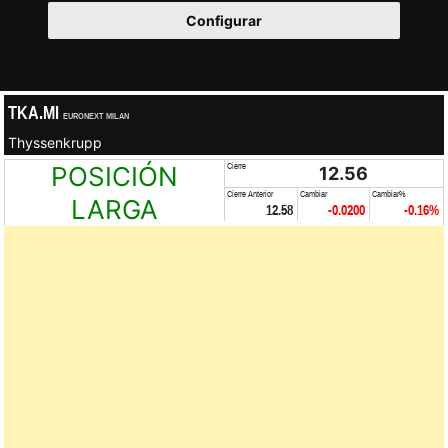
Configurar
TKA.MI
EURONEXT MILAN
Thyssenkrupp
POSICIÓN
Cierre
12.56
Cierre Anterior
Cambiar
Cambiar%
LARGA
12.58
-0.0200
-0.16%