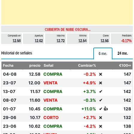
CUBIERTA DE NUBE OSCURA...
Comprado en
Apertura
Máximo
Mínimo
Cierre
Pérdida%
12.58
12.62
12.72
12.54
12.56
-0.17%
Historial de señales
24 me.
6 me.
Fecha
precio
Señal
Cambiar%
€100⇨
04-08
12.58
COMPRA
-0.2%
147
❌
23-07
12.00
VENTA
+4.9%
147
❌
13-07
11.57
COMPRA
+3.7%
✔
142
08-07
11.60
VENTA
-0.3%
✔
142
01-07
10.45
COMPRA
+11.0%
✔ 👍
128
29-06
10.17
CORTO
+2.7%
132
❌
23-06
10.62
COMPRA
-4.2%
138
❌