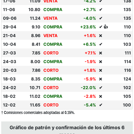
17-06
11.09
VENTA
-4.2%
✔
138
11-06
10.80
COMPRA
+2.7%
✔
135
09-06
11.24
VENTA
-4.0%
✔
135
29-04
9.10
COMPRA
+23.6%
✔ 👍
110
21-04
8.96
VENTA
+1.6%
110
❌
10-04
8.41
COMPRA
+6.5%
✔
103
27-03
7.85
CORTO
+7.1%
111
❌
24-03
8.00
COMPRA
-1.9%
114
❌
20-03
7.86
CORTO
+1.8%
116
❌
18-03
8.35
COMPRA
-5.9%
124
❌
24-02
10.71
CORTO
-22.0%
✔
102
18-02
11.02
COMPRA
-2.8%
105
❌
12-02
11.65
CORTO
-5.4%
✔
100
† Comisiones comerciales adoptadas al 0.15%.
Gráfico de patrón y confirmación de los últimos 6