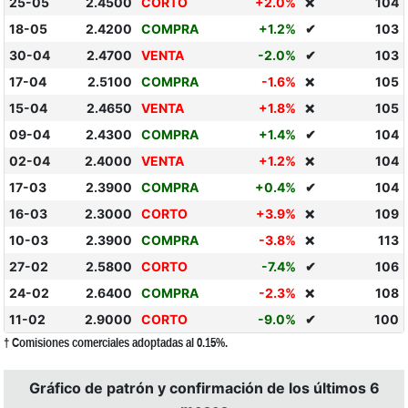
25-05
2.4500
CORTO
+2.0%
104
❌
18-05
2.4200
COMPRA
+1.2%
✔
103
30-04
2.4700
VENTA
-2.0%
✔
103
17-04
2.5100
COMPRA
-1.6%
105
❌
15-04
2.4650
VENTA
+1.8%
105
❌
09-04
2.4300
COMPRA
+1.4%
✔
104
02-04
2.4000
VENTA
+1.2%
104
❌
17-03
2.3900
COMPRA
+0.4%
✔
104
16-03
2.3000
CORTO
+3.9%
109
❌
10-03
2.3900
COMPRA
-3.8%
113
❌
27-02
2.5800
CORTO
-7.4%
✔
106
24-02
2.6400
COMPRA
-2.3%
108
❌
11-02
2.9000
CORTO
-9.0%
✔
100
† Comisiones comerciales adoptadas al 0.15%.
Gráfico de patrón y confirmación de los últimos 6