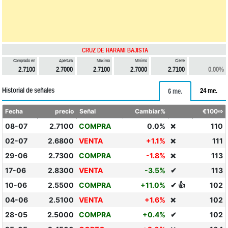
CRUZ DE HARAMI BAJISTA
Comprado en
Apertura
Máximo
Mínimo
Cierre
2.7100
2.7000
2.7100
2.7000
2.7100
0.00%
Historial de señales
24 me.
6 me.
Fecha
precio
Señal
Cambiar%
€100⇨
08-07
2.7100
COMPRA
0.0%
110
❌
02-07
2.6800
VENTA
+1.1%
111
❌
29-06
2.7300
COMPRA
-1.8%
113
❌
17-06
2.8300
VENTA
-3.5%
✔
113
10-06
2.5500
COMPRA
+11.0%
✔ 👍
102
04-06
2.5100
VENTA
+1.6%
102
❌
28-05
2.5000
COMPRA
+0.4%
✔
102