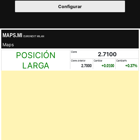
Configurar
MAPS.MI
EURONEXT MILAN
Maps
POSICIÓN
Cierre
2.7100
Cierre Anterior
Cambiar
Cambiar%
LARGA
2.7000
+0.0100
+0.37%