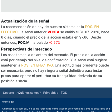
Actualización de la señal
La recomendación de hoy de nuestro sistema es la
POS. EN
EFECTIVO
. La señal anterior
VENTA
se emitió el 31-07-2026, hace
6 días, cuando el precio de la acción estaba en 97.66. Desde
entonces,
FOO.MI
ha bajado
-0.57%
.
Perspectivas del mercado
Los osos toman la delantera del mercado. El precio de la acción
está por debajo del nivel de confirmación. Y la señal está sugiere
mantener la
POS. EN EFECTIVO
. Una actitud más prudente puede
ser necesaria, pero no hay ninguna señal definitiva para instar
prisas para operar ni perturbar su tranquilidad derivada de su
posición aislada.
Soporte
¿Quiénes somos?
Privacidad
TOS
Aviso legal:
Americanbulls.com LLC no se ha registrado como asesor de inversiones ante la Securities and