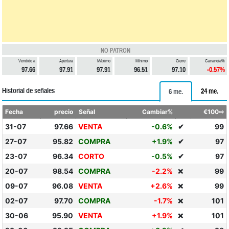
NO PATRON
Vendido a
Apertura
Máximo
Mínimo
Cierre
Ganancia%
97.66
97.91
97.91
96.51
97.10
-0.57%
Historial de señales
24 me.
6 me.
Fecha
precio
Señal
Cambiar%
€100⇨
31-07
97.66
VENTA
-0.6%
✔
99
27-07
95.82
COMPRA
+1.9%
✔
97
23-07
96.34
CORTO
-0.5%
✔
97
20-07
98.54
COMPRA
-2.2%
99
❌
09-07
96.08
VENTA
+2.6%
99
❌
02-07
97.70
COMPRA
-1.7%
101
❌
30-06
95.90
VENTA
+1.9%
101
❌