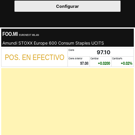
Configurar
FOO.MI
EURONEXT MILAN
Amundi STOXX Europe 600 Consum Staples UCITS
Cierre
97.10
POS. EN EFECTIVO
Cierre Anterior
Cambiar
Cambiar%
97.08
+0.0200
+0.02%