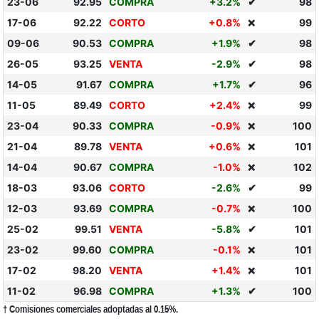
23-06
92.95
COMPRA
+3.2%
✔
98
17-06
92.22
CORTO
+0.8%
99
❌
09-06
90.53
COMPRA
+1.9%
✔
98
26-05
93.25
VENTA
-2.9%
✔
98
14-05
91.67
COMPRA
+1.7%
✔
96
11-05
89.49
CORTO
+2.4%
99
❌
23-04
90.33
COMPRA
-0.9%
100
❌
21-04
89.78
VENTA
+0.6%
101
❌
14-04
90.67
COMPRA
-1.0%
102
❌
18-03
93.06
CORTO
-2.6%
✔
99
12-03
93.69
COMPRA
-0.7%
100
❌
25-02
99.51
VENTA
-5.8%
✔
101
23-02
99.60
COMPRA
-0.1%
101
❌
17-02
98.20
VENTA
+1.4%
101
❌
11-02
96.98
COMPRA
+1.3%
✔
100
† Comisiones comerciales adoptadas al 0.15%.