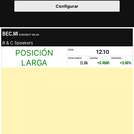
Configurar
BEC.MI
EURONEXT MILAN
B & C Speakers
POSICIÓN
Cierre
12.10
Cierre Anterior
Cambiar
Cambiar%
LARGA
11.65
+0.4500
+3.86%