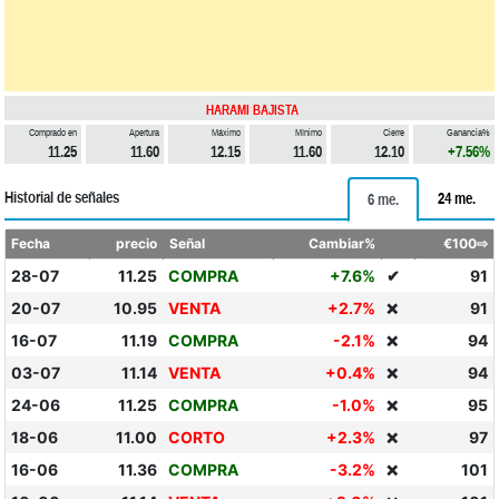
HARAMI BAJISTA
Comprado en
Apertura
Máximo
Mínimo
Cierre
Ganancia%
11.25
11.60
12.15
11.60
12.10
+7.56%
Historial de señales
24 me.
6 me.
Fecha
precio
Señal
Cambiar%
€100⇨
28-07
11.25
COMPRA
+7.6%
✔
91
20-07
10.95
VENTA
+2.7%
91
❌
16-07
11.19
COMPRA
-2.1%
94
❌
03-07
11.14
VENTA
+0.4%
94
❌
24-06
11.25
COMPRA
-1.0%
95
❌
18-06
11.00
CORTO
+2.3%
97
❌
16-06
11.36
COMPRA
-3.2%
101
❌