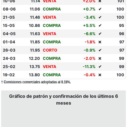
10-06
11.14
VENTA
+2.0%
101
❌
08-06
11.06
COMPRA
+0.7%
✔
100
21-05
11.46
VENTA
-3.4%
✔
100
15-05
10.86
COMPRA
+5.5%
✔
95
04-05
11.63
VENTA
-6.6%
✔
96
01-04
11.85
COMPRA
-1.8%
97
❌
26-03
11.95
CORTO
-0.9%
✔
97
24-03
12.20
COMPRA
-2.0%
99
❌
25-02
13.75
VENTA
-11.3%
✔
99
19-02
13.80
COMPRA
-0.4%
100
❌
† Comisiones comerciales adoptadas al 0.15%.
Gráfico de patrón y confirmación de los últimos 6
meses