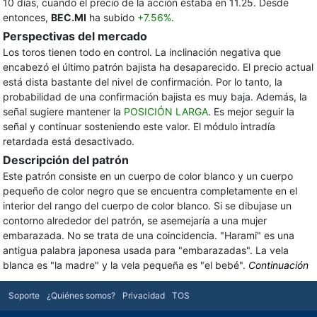
10 días, cuando el precio de la acción estaba en 11.25. Desde
entonces,
BEC.MI
ha subido
+7.56%
.
Perspectivas del mercado
Los toros tienen todo en control. La inclinación negativa que
encabezó el último patrón bajista ha desaparecido. El precio actual
está dista bastante del nivel de confirmación. Por lo tanto, la
probabilidad de una confirmación bajista es muy baja. Además, la
señal sugiere mantener la
POSICIÓN LARGA
. Es mejor seguir la
señal y continuar sosteniendo este valor. El módulo intradía
retardada está desactivado.
Descripción del patrón
Este patrón consiste en un cuerpo de color blanco y un cuerpo
pequeño de color negro que se encuentra completamente en el
interior del rango del cuerpo de color blanco. Si se dibujase un
contorno alrededor del patrón, se asemejaría a una mujer
embarazada. No se trata de una coincidencia. "Harami" es una
antigua palabra japonesa usada para "embarazadas". La vela
blanca es "la madre" y la vela pequeña es "el bebé".
Continuación
Soporte
¿Quiénes somos?
Privacidad
TOS