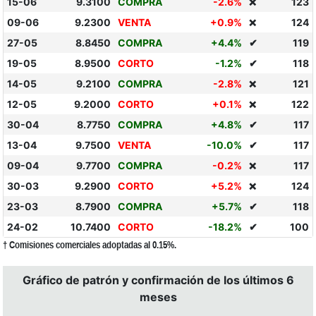
15-06
9.3100
COMPRA
-2.6%
123
❌
09-06
9.2300
VENTA
+0.9%
124
❌
27-05
8.8450
COMPRA
+4.4%
✔
119
19-05
8.9500
CORTO
-1.2%
✔
118
14-05
9.2100
COMPRA
-2.8%
121
❌
12-05
9.2000
CORTO
+0.1%
122
❌
30-04
8.7750
COMPRA
+4.8%
✔
117
13-04
9.7500
VENTA
-10.0%
✔
117
09-04
9.7700
COMPRA
-0.2%
117
❌
30-03
9.2900
CORTO
+5.2%
124
❌
23-03
8.7900
COMPRA
+5.7%
✔
118
24-02
10.7400
CORTO
-18.2%
✔
100
† Comisiones comerciales adoptadas al 0.15%.
Gráfico de patrón y confirmación de los últimos 6
meses