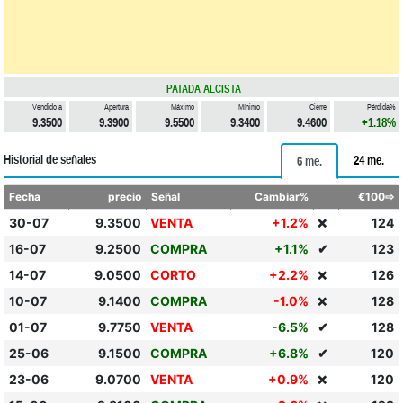
PATADA ALCISTA
Vendido a
Apertura
Máximo
Mínimo
Cierre
Pérdida%
9.3500
9.3900
9.5500
9.3400
9.4600
+1.18%
Historial de señales
24 me.
6 me.
Fecha
precio
Señal
Cambiar%
€100⇨
30-07
9.3500
VENTA
+1.2%
124
❌
16-07
9.2500
COMPRA
+1.1%
✔
123
14-07
9.0500
CORTO
+2.2%
126
❌
10-07
9.1400
COMPRA
-1.0%
128
❌
01-07
9.7750
VENTA
-6.5%
✔
128
25-06
9.1500
COMPRA
+6.8%
✔
120
23-06
9.0700
VENTA
+0.9%
120
❌