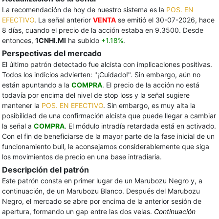
La recomendación de hoy de nuestro sistema es la
POS. EN
EFECTIVO
. La señal anterior
VENTA
se emitió el 30-07-2026, hace
8 días, cuando el precio de la acción estaba en 9.3500. Desde
entonces,
1CNHI.MI
ha subido
+1.18%
.
Perspectivas del mercado
El último patrón detectado fue alcista con implicaciones positivas.
Todos los indicios advierten: "¡Cuidado!". Sin embargo, aún no
están apuntando a la
COMPRA
. El precio de la acción no está
todavía por encima del nivel de stop loss y la señal sugiere
mantener la
POS. EN EFECTIVO
. Sin embargo, es muy alta la
posibilidad de una confirmación alcista que puede llegar a cambiar
la señal a
COMPRA
. El módulo intradía retardada está en activado.
Con el fin de beneficiarse de la mayor parte de la fase inicial de un
funcionamiento bull, le aconsejamos considerablemente que siga
los movimientos de precio en una base intradiaria.
Descripción del patrón
Este patrón consta en primer lugar de un Marubozu Negro y, a
continuación, de un Marubozu Blanco. Después del Marubozu
Negro, el mercado se abre por encima de la anterior sesión de
apertura, formando un gap entre las dos velas.
Continuación