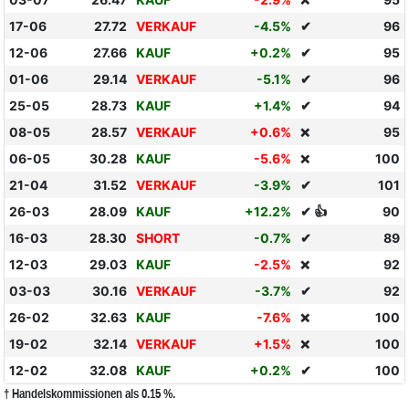
❌
17-06
27.72
VERKAUF
-4.5%
✔
96
12-06
27.66
KAUF
+0.2%
✔
95
01-06
29.14
VERKAUF
-5.1%
✔
96
25-05
28.73
KAUF
+1.4%
✔
94
08-05
28.57
VERKAUF
+0.6%
95
❌
06-05
30.28
KAUF
-5.6%
100
❌
21-04
31.52
VERKAUF
-3.9%
✔
101
26-03
28.09
KAUF
+12.2%
✔ 👍
90
16-03
28.30
SHORT
-0.7%
✔
89
12-03
29.03
KAUF
-2.5%
92
❌
03-03
30.16
VERKAUF
-3.7%
✔
92
26-02
32.63
KAUF
-7.6%
100
❌
19-02
32.14
VERKAUF
+1.5%
100
❌
12-02
32.08
KAUF
+0.2%
✔
100
† Handelskommissionen als 0.15 %.