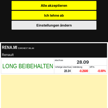
Alle akzeptieren
Ich lehne ab
Einstellungen ändern
RENA.MI
EURONEXT MILAN
Renault
Abschluss
28.09
LONG BEIBEHALTEN
Vorheriger Abschluss
Veränderung
Diff.%
28.34
-0.2500
-0.88%