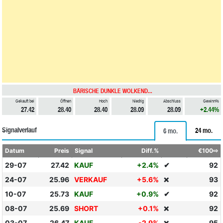
BÄRISCHE DUNKLE WOLKEND...
Gekauft bei
Öffnen
Hoch
Niedrig
Abschluss
Gewinn%
27.42
28.40
28.40
28.09
28.09
+2.44%
Signalverlauf
24 mo.
6 mo.
Datum
Preis
Signal
Diff.%
€100⇨
29-07
27.42
KAUF
+2.4%
✔
92
24-07
25.96
VERKAUF
+5.6%
93
❌
10-07
25.73
KAUF
+0.9%
✔
92
08-07
25.69
SHORT
+0.1%
92
❌
03-07
26.47
KAUF
-2.9%
95