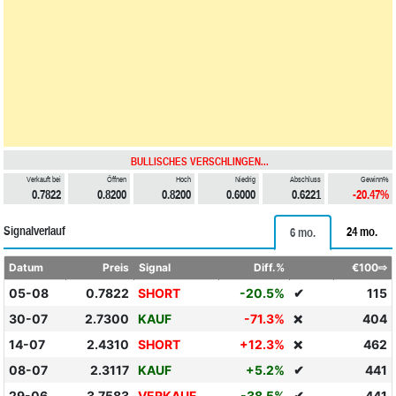
BULLISCHES VERSCHLINGEN...
Verkauft bei
Öffnen
Hoch
Niedrig
Abschluss
Gewinn%
0.7822
0.8200
0.8200
0.6000
0.6221
-20.47%
Signalverlauf
24 mo.
6 mo.
Datum
Preis
Signal
Diff.%
€100⇨
05-08
0.7822
SHORT
-20.5%
✔
115
30-07
2.7300
KAUF
-71.3%
404
❌
14-07
2.4310
SHORT
+12.3%
462
❌
08-07
2.3117
KAUF
+5.2%
✔
441
29-06
3.7583
VERKAUF
-38.5%
✔
441