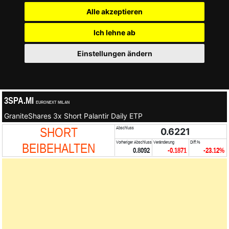
Alle akzeptieren
Ich lehne ab
Einstellungen ändern
3SPA.MI
EURONEXT MILAN
GraniteShares 3x Short Palantir Daily ETP
SHORT
Abschluss
0.6221
Vorheriger Abschluss
Veränderung
Diff.%
BEIBEHALTEN
0.8092
-0.1871
-23.12%