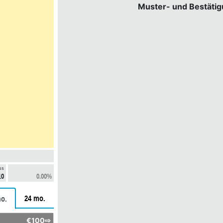
Muster- und Bestäti
ss
10
0.00%
24 mo.
o.
€100⇨