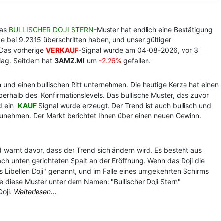
Das
BULLISCHER DOJI STERN
-Muster hat endlich eine Bestätigung
ke bei 9.2315 überschritten haben, und unser gültiger
. Das vorherige
VERKAUF
-Signal wurde am 04-08-2026, vor 3
lag. Seitdem hat
3AMZ.MI
um
-2.26%
gefallen.
 und einen bullischen Ritt unternehmen. Die heutige Kerze hat einen
berhalb des Konfirmationslevels. Das bullische Muster, das zuvor
nd ein
KAUF
Signal wurde erzeugt. Der Trend ist auch bullisch und
teilzunehmen. Der Markt berichtet Ihnen über einen neuen Gewinn.
 warnt davor, dass der Trend sich ändern wird. Es besteht aus
ch unten gerichteten Spalt an der Eröffnung. Wenn das Doji die
s Libellen Doji" genannt, und im Falle eines umgekehrten Schirms
lle diese Muster unter dem Namen: "Bullischer Doji Stern"
oji.
Weiterlesen...