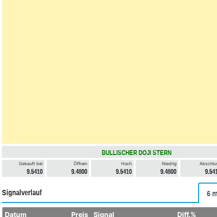
BULLISCHER DOJI STERN
Gekauft bei
Öffnen
Hoch
Niedrig
Abschlu
9.5410
9.4800
9.5410
9.4800
9.54
Signalverlauf
6 m
Datum
Preis
Signal
Diff.%