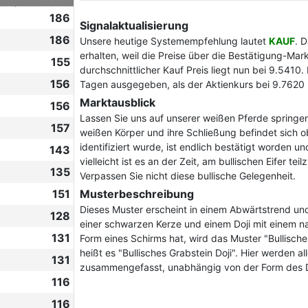
186
Signalaktualisierung
186
Unsere heutige Systemempfehlung lautet
KAUF
. 
erhalten, weil die Preise über die Bestätigung-Mar
155
durchschnittlicher Kauf Preis liegt nun bei 9.5410
156
Tagen ausgegeben, als der Aktienkurs bei 9.7620 
Marktausblick
156
Lassen Sie uns auf unserer weißen Pferde springen
157
weißen Körper und ihre Schließung befindet sich o
identifiziert wurde, ist endlich bestätigt worden u
143
vielleicht ist es an der Zeit, am bullischen Eifer 
135
Verpassen Sie nicht diese bullische Gelegenheit.
151
Musterbeschreibung
Dieses Muster erscheint in einem Abwärtstrend und
128
einer schwarzen Kerze und einem Doji mit einem na
131
Form eines Schirms hat, wird das Muster "Bullische
heißt es "Bullisches Grabstein Doji". Hier werden a
131
zusammengefasst, unabhängig von der Form des D
116
116