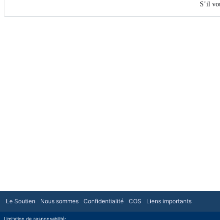
S’il vo
Le Soutien
Nous sommes
Confidentialité
COS
Liens importants
Limitation de responsabilité: